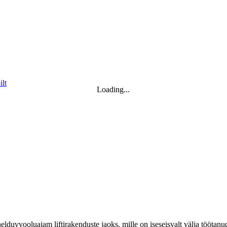
Loading...
uvvooluajam liftirakenduste jaoks, mille on iseseisvalt välja töötanu