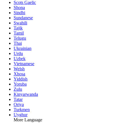
Scots Gaelic
Shona
Sindhi
Sundanese
Swahili
Tajik
Tamil
Telugu
Thai
Ukrainian
Urdu
Uzbek
Vietnamese
Welsh
Xhosa
Yiddish
Yoruba
Zulu
Kinyarwanda
Tatar
Oriya
Turkmen
Uyghur
More Language