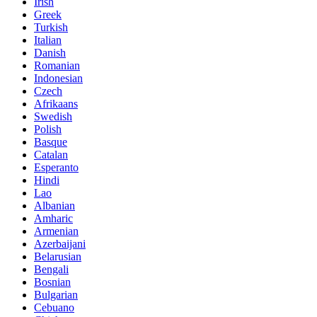
Irish
Greek
Turkish
Italian
Danish
Romanian
Indonesian
Czech
Afrikaans
Swedish
Polish
Basque
Catalan
Esperanto
Hindi
Lao
Albanian
Amharic
Armenian
Azerbaijani
Belarusian
Bengali
Bosnian
Bulgarian
Cebuano