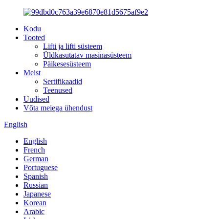
Kodu
Tooted
Lifti ja lifti süsteem
Üldkasutatav masinasüsteem
Päikesesüsteem
Meist
Sertifikaadid
Teenused
Uudised
Võta meiega ühendust
English
English
French
German
Portuguese
Spanish
Russian
Japanese
Korean
Arabic