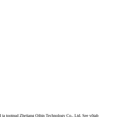
d ja tootnud Zhejiang Qibin Technology Co., Ltd. See võtab