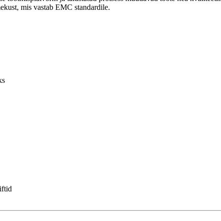
mekust, mis vastab EMC standardile.
ks
iftid