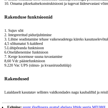
10. Omama piksekaitsekonstruktsiooni ja tugevat liidesevastast või
Rakenduse funktsioonid
1. Sujuv sõit
2. Integreeritud pidurijuhtimine
3. Lihtne seadistamine tehase vaikeseadetega kiireks kasutuselevõtu
4,5 sõltumatut S-kaldteed
5.Lühipõranda funktsioon
6.Otselähenemise funktsioon
7. Kerge koormuse suuna tuvastamine
8,60 Vdc päästefunktsioon
9.220 Vac UPS (siinus- ja kvaasiruudutüüp)
Rakendused
Laialdaselt kasutatav sellistes valdkondades nagu kaubaliftid ja reisil
Eelmine:
suure jõudlusega avatud ahelaga liftide seeria MD380L