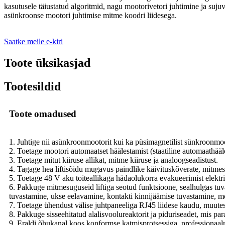
kasutusele täiustatud algoritmid, nagu mootorivetori juhtimine ja suj
asünkroonse mootori juhtimise mitme koodri liidesega.
Saatke meile e-kiri
Toote üksikasjad
Tootesildid
Toote omadused
1. Juhtige nii asünkroonmootorit kui ka püsimagnetilist sünkroonmoo
2. Toetage mootori automaatset häälestamist (staatiline automaathääle
3. Toetage mitut kiiruse allikat, mitme kiiruse ja analoogseadistust.
4. Tagage hea liftisõidu mugavus paindlike käivituskõverate, mitmes
5. Toetage 48 V aku toiteallikaga hädaolukorra evakueerimist elektri
6. Pakkuge mitmesuguseid liftiga seotud funktsioone, sealhulgas tuva
tuvastamine, ukse eelavamine, kontakti kinnijäämise tuvastamine,
7. Toetage ühendust välise juhtpaneeliga RJ45 liidese kaudu, muutes 
8. Pakkuge sisseehitatud alalisvoolureaktorit ja piduriseadet, mis p
9. Eraldi õhukanal koos konformse katmisprotsessiga, professionaaln