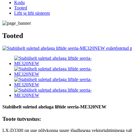
Kodu
Tooted
Lifti ja lifti süsteem
Tooted
Stabiilselt suletud ahelaga liftide seeria-ME320NEW
Toote tutvustus:
LX-D3300 on uue põlvkonna suure jõudlusega vektorjuhtimisega vaheld