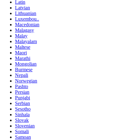
Latin
Latvian
Lithuanian
Luxembou..
Macedonian
Malagasy
Malay
Malayalam
Maltese
Maori
Marathi
Mongolian
Burmese
Nepali
Norwegian
Pashto
Persian
Punjabi
Serbian
Sesotho
Sinhala
Slovak
Slovenian
Somali
Samoan