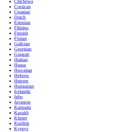
Chichewa
Corsican
Croatian
Dutch
Estonian
Filipino
Finnish
Frisian
Galician
Georgian
Gujarati
Haitian
Hausa
Hawaiian
Hebrew
Hmong
Hungarian
Icelandic
Igbo
Javanese
Kannada
Kazakh
Khmer
Kurdish
Kyrgyz