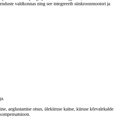
akenduste valdkonnas ning see integreerib sünkroonmootori ja
ga.
e, aeglustamise otsus, ülekiiruse kaitse, kiiruse kõrvalekalde
lkompensatsioon.
.