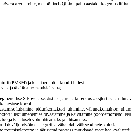
uv kõvera arvutamine, mis põhineb Qibinil palju aastaid. kogemus liftir
torit (PMSM) ja kasutage mitut koodri liidest.
stus ja täielik automaathäälestus).
egmendilise S-kõvera seadistuse ja nelja kiirendus-/aeglustusaja rühma
katkestuse korral.
stamise lubamine, pidurikontaktori juhtimine, väljundkontaktori juhtimin
 mootori ülekuumenemise tuvastamine ja käivitamine pöördemomendi ee
töö ja kasutuselevõtu lihtsamaks ja lihtsamaks.
arandab väljundvõimsustegurit ja vähendab välisseadmete kulusid.
e tootmisplatvorm ja täiustatud protsess muudavad toote hea kvaliteedi